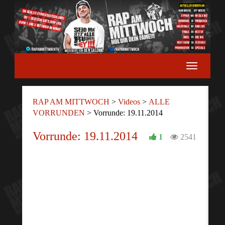
RAP AM MITTWOCH
>
Videos
>
ALLE
VORRUNDEN
>
Vorrunde: 19.11.2014
Vorrunde: 19.11.2014
1
2541