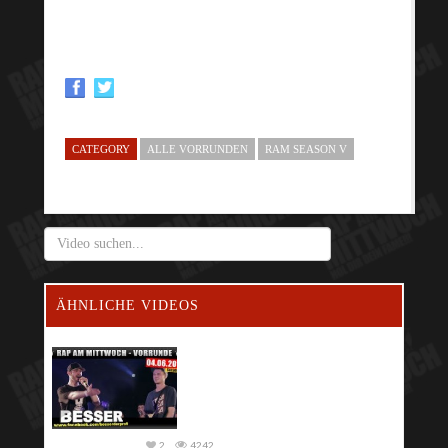
CATEGORY
ALLE VORRUNDEN
RAM SEASON V
ÄHNLICHE VIDEOS
2
4242