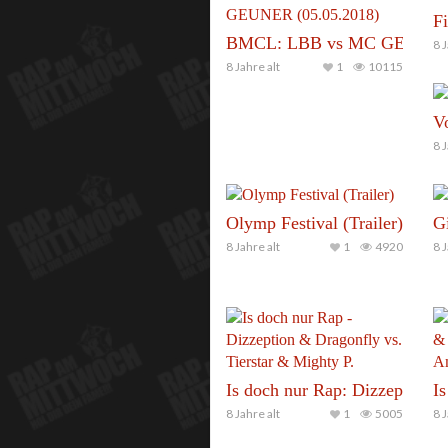
Fi
BMCL: LBB vs MC GEUNER 
8 J
8 Jahre alt
1
10115
V
8 J
Olymp Festival (Trailer)
Gi
8 Jahre alt
1
4920
8 J
Is doch nur Rap: Dizzepticon 
Is
8 Jahre alt
1
5005
8 J