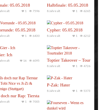
nale: 05.05.2018
Halbfinale: 05.05.2018
(05.05.2018)
ahre alt
1
7596
8 Jahre alt
1
6265
orrunde: 05.05.2018
Cypher: 05.05.2018
ahre alt
1
6430
8 Jahre alt
1
6212
er: Ich
Toptier Takeover – Tourtrailer 201
ahre alt
16
6095
8 Jahre alt
1
4726
P-Zak: Hater
8 Jahre alt
1
5373
& Dragonfly vs. Tierstar & Mighty P.
 doch nur Rap: Tierstar & Tobi Nice vs Ji-Zi & Amigo (Stuttg
ahre alt
1
7005