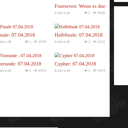
Fourseven: Wenn es dunkel wird
8 Jahre alt
1
5808
nale: 07.04.2018
Halbfinale: 07.04.2018
ahre alt
1
5509
8 Jahre alt
1
5332
orrunde: 07.04.2018
Cypher: 07.04.2018
ahre alt
1
4950
8 Jahre alt
1
5479
 Eynak