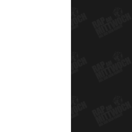
8
art)