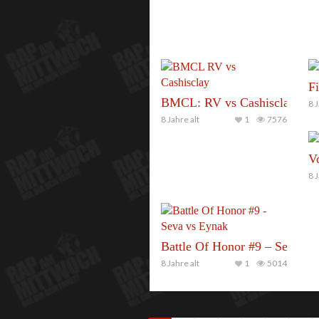
Fi
BMCL: RV vs Cashisclay
8 J
8 Jahre alt
1
7576
V
8 J
Battle Of Honor #9 – Seva vs
8 Jahre alt
1
5014