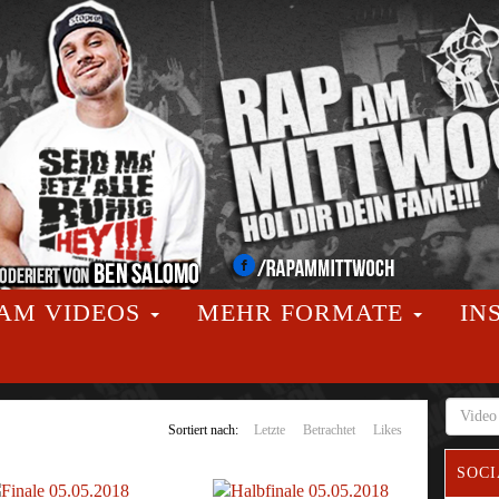
AM VIDEOS
MEHR FORMATE
IN
Sortiert nach:
Letzte
Betrachtet
Likes
SOCI