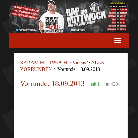
RAP AM MITTWOCH
>
Videos
>
ALLE
VORRUNDEN
>
Vorrunde: 18.09.2013
Vorrunde: 18.09.2013
1
4294