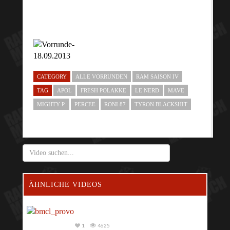
CATEGORY
ALLE VORRUNDEN
RAM SAISON IV
TAG
APOL
FRESH POLAKKE
LE NERD
MAVE
MIGHTY P.
PERCEE
RONI 87
TYRON BLACKSHIT
ÄHNLICHE VIDEOS
1
4625