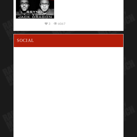
3
6067
SOCIAL
2
4310