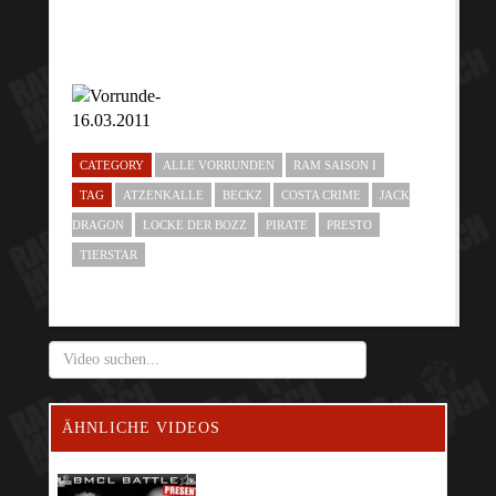
CATEGORY
ALLE VORRUNDEN
RAM SAISON I
TAG
ATZENKALLE
BECKZ
COSTA CRIME
JACK
DRAGON
LOCKE DER BOZZ
PIRATE
PRESTO
TIERSTAR
ÄHNLICHE VIDEOS