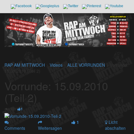
RAP AM MITTWOCH
>
Videos
>
ALLE VORRUNDEN
>
Vorrunde:
15.09.2010 (Teil 2)
Vorrunde: 15.09.2010
(Teil 2)
1981
1
1
Licht
Comments
Weitersagen
abschalten