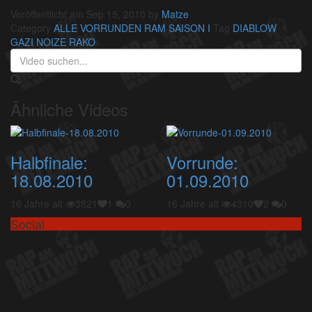
Veröffentlicht am Sep 15, 2010 by
Matze
Category
ALLE VORRUNDEN
RAM SAISON I
Tag
DIABLOW
GAZI
NOIZE
RAKO
Ähnliche Videos
Halbfinale:
Vorrunde:
18.08.2010
01.09.2010
16 Jahre alt
3821
1
0
16 Jahre alt
4310
2
0
Social