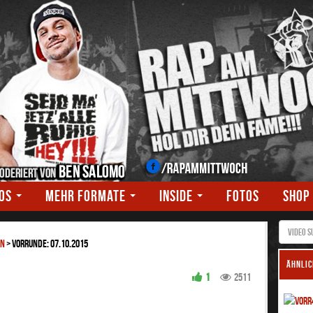
EOS
MEHR FORMATE
INSIDE
FOTOS
SHOP
EN
>
Vorrunde: 07.10.2015
ÄHNLIC
1
2511