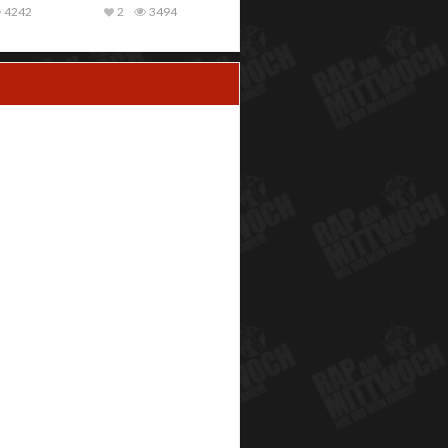
4242
2
3494