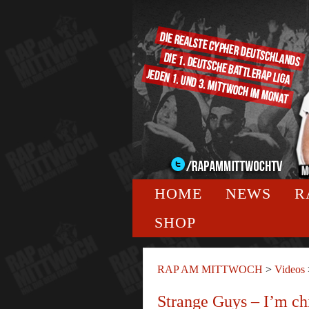
HOME
NEWS
R
SHOP
RAP AM MITTWOCH
>
Videos
Strange Guys – I’m chi