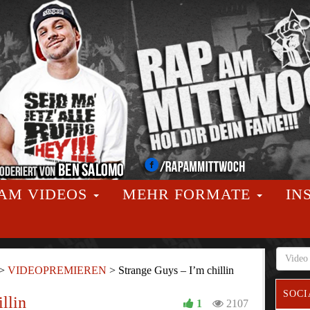
AM VIDEOS
MEHR FORMATE
IN
>
VIDEOPREMIEREN
>
Strange Guys – I’m chillin
SOCI
llin
1
2107