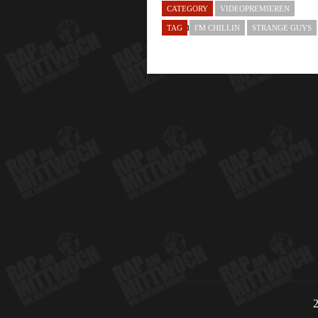
CATEGORY
VIDEOPREMIEREN
TAG
I'M CHILLIN
STRANGE GUYS