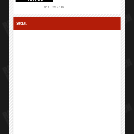
1
2618
SOCIAL
1
2221