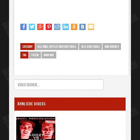
CATEGORY
ALLE BMCL BATTLES UND KING FINALS
ALLE KING FINALS
RAM SAISON II
TAG
FATCAP
MAIN MOE
ÄHNLICHE VIDEOS