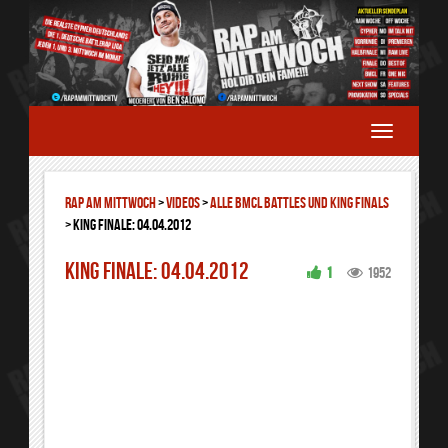
RAP AM MITTWOCH
>
Videos
>
ALLE BMCL BATTLES UND KING FINALS
>
King Finale: 04.04.2012
King Finale: 04.04.2012
1
1952