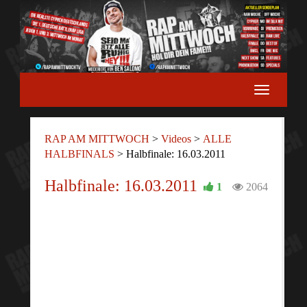
RAP AM MITTWOCH
>
Videos
>
ALLE
HALBFINALS
>
Halbfinale: 16.03.2011
Halbfinale: 16.03.2011
1
2064