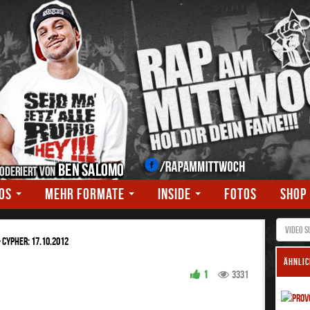
EOS
MEHR FORMATE
INSIDE
FOTOS
SHOP
>
Cypher: 17.10.2012
ÄHNLIC
1
3331