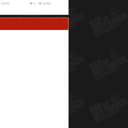
3150
1
2642