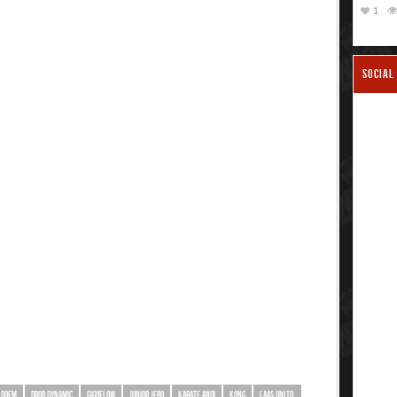
1
SOCIAL
DOEM
DROB DYNAMIC
GIGOFLOW
JUNIOR JERO
KARATE ANDI
KONG
LAAS UNLTD.