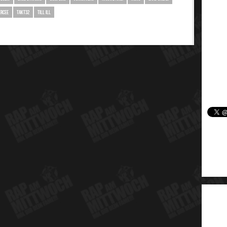
ERCEE
TAKT32
TILL ILL