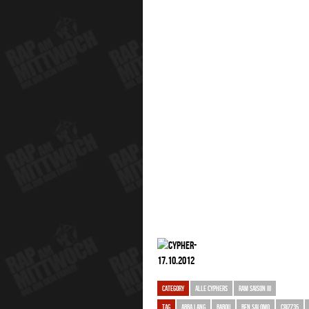
CATEGORY
ALLE CYPHERS
RAM SAISON III
TAG
ABBA LANG
BABOU
BEN SALOMO
CRIZZ35