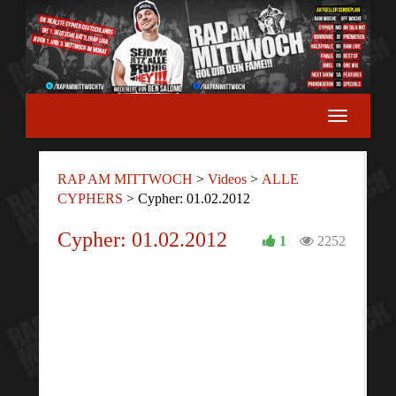
RAP AM MITTWOCH
>
Videos
>
ALLE
CYPHERS
>
Cypher: 01.02.2012
Cypher: 01.02.2012
1
2252