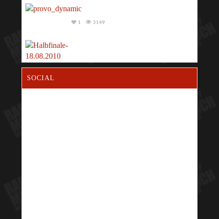
1
3149
1
3820
SOCIAL