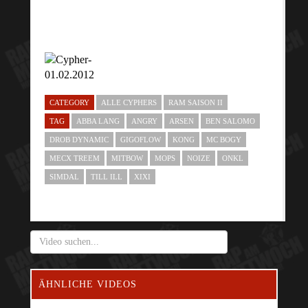
CATEGORY
ALLE CYPHERS
RAM SAISON II
TAG
ABBA LANG
ANGRY
ARSEN
BEN SALOMO
DROB DYNAMIC
GIGOFLOW
KONG
MC BOGY
MECX TREEM
MITBOW
MOPS
NOIZE
ONKL
SIMDAL
TILL ILL
XIXI
ÄHNLICHE VIDEOS