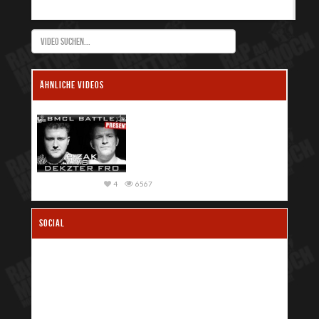
ÄHNLICHE VIDEOS
4
6567
SOCIAL
3
6068