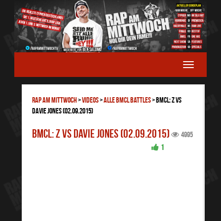
RAP AM MITTWOCH
>
Videos
>
ALLE BMCL BATTLES
>
BMCL: Z vs
Davie Jones (02.09.2015)
BMCL: Z vs Davie Jones (02.09.2015)
4995
1