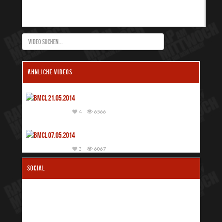
ÄHNLICHE VIDEOS
4
6566
3
6067
SOCIAL