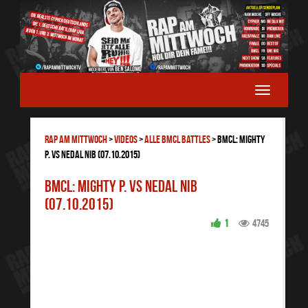
RAP AM MITTWOCH
>
Videos
>
ALLE BMCL BATTLES
>
BMCL: Mighty
P. vs Nedal Nib (07.10.2015)
BMCL: Mighty P. vs Nedal Nib
(07.10.2015)
1
4745