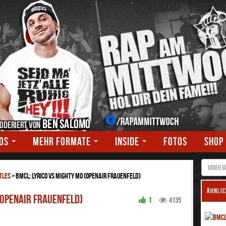
EOS
MEHR FORMATE
INSIDE
FOTOS
SHOP
TLES
>
BMCL: Lyrico vs Mighty Mo (Openair Frauenfeld)
ÄHNLIC
(Openair Frauenfeld)
1
4135