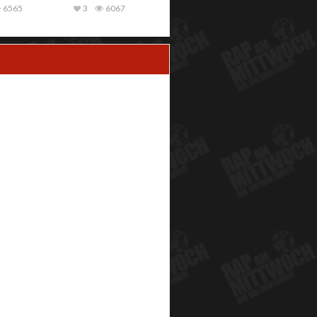
6565
3
6067