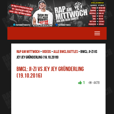
RAP AM MITTWOCH
>
Videos
>
ALLE BMCL BATTLES
>
BMCL: Ji-Zi vs
Jey Jey Gründerling (19.10.2016)
BMCL: Ji-Zi vs Jey Jey Gründerling
(19.10.2016)
1
4478