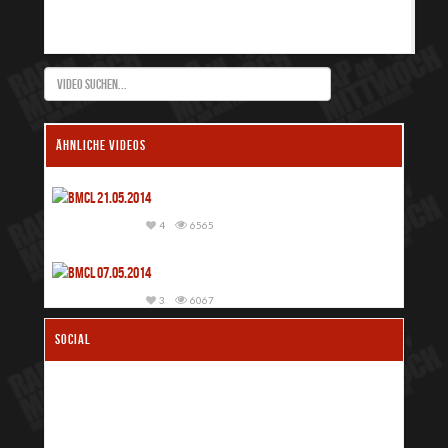
ÄHNLICHE VIDEOS
4
6565
3
6067
SOCIAL