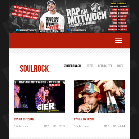
SOULROCK
Sortiert nach:
Letzte
Betrachtet
Likes
Cypher: 05.12.2012
Cypher: 06.10.2010
14 Jahre alt
1
5210
16 Jahre alt
1
2444