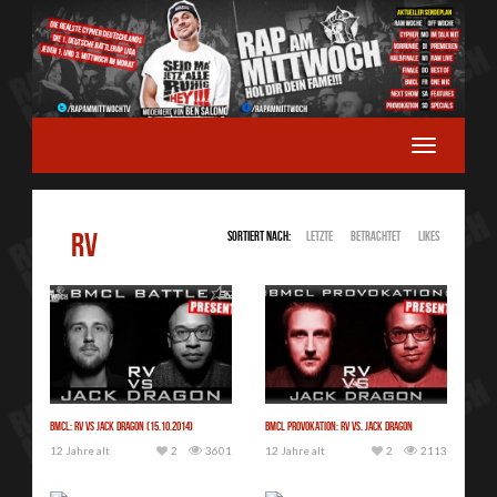
RV
Sortiert nach:
Letzte
Betrachtet
Likes
BMCL: RV vs Jack Dragon (15.10.2014)
BMCL Provokation: RV vs. Jack Dragon
12 Jahre alt
2
3601
12 Jahre alt
2
2113