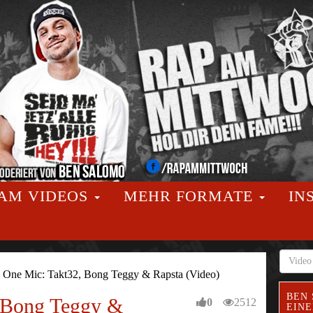
AM VIDEOS
MEHR FORMATE
IN
>
One Mic: Takt32, Bong Teggy & Rapsta (Video)
BEN 
 Bong Teggy &
0
2512
EINE