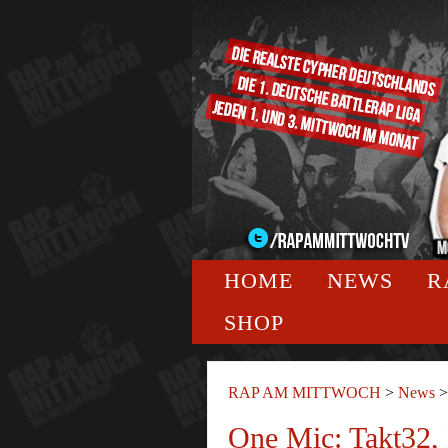
HOME
NEWS
R
SHOP
RAP AM MITTWOCH
>
News
One Mic: Takt32,