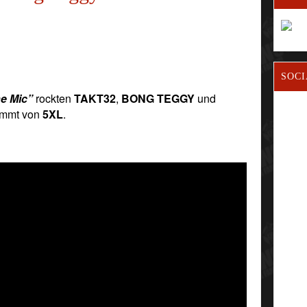
SOCI
e Mic”
rockten
TAKT32
,
BONG TEGGY
und
ommt von
5XL
.