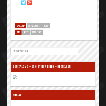
CATEGORY
IM TALK MIT ...
NEWS
TAG
BEETY
BONG TEGGY
BEN SALOMO – ES GIBT NUR EINEN – BESTELLEN
SOCIAL