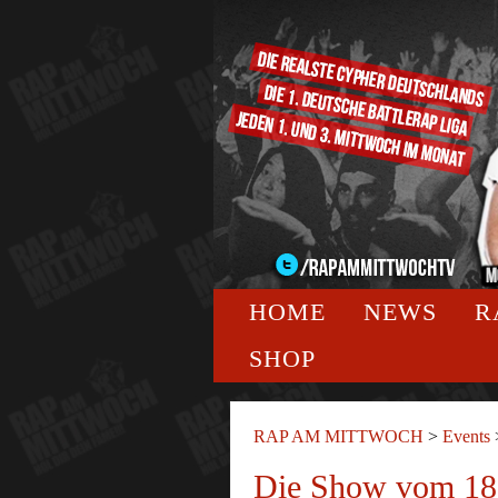
HOME
NEWS
R
SHOP
RAP AM MITTWOCH
>
Events
Die Show vom 18