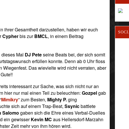
 ihrer Gesamtheit darzustellen, haben wir euch
SOCI
er
­Cypher
bis zur ­
BMCL
, in einem Beitrag
e dieses Mal
DJ Pete
seine Beats bei, der sich somit
rtstagswunsch erfüllen konnte. Denn ab 0 Uhr floss
 Wiegenfest. Das wievielte wird nicht verraten, aber
 Gute!!
eits interessant zur Sache, was sich nicht nur an
 hier nur mal einen Teil zu beleuchten:
Gozpel
gab
“
Mimikry
” zum Besten,
Mighty P.
ging
chte sich auf einem Trap-Beat,
Ssynic
battlete
n Salomo
gaben sich die Ehre eines Verbal-Duelles
nd ein gewisser
Kevin MC
aus Hellersdorf-Marzahn
ster Zeit mehr von ihm hören wird.