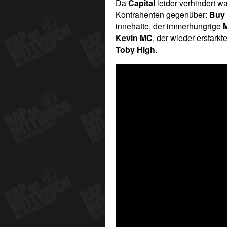
Da
Capital
leider verhindert wa
Kontrahenten gegenüber:
Buy
innehatte, der immerhungrige
M
Kevin MC
, der wieder erstarkt
Toby High
.