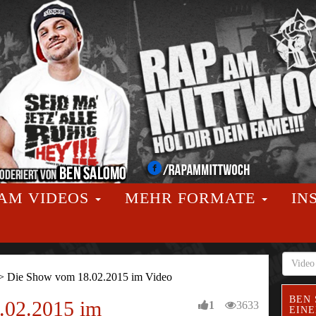
AM VIDEOS
MEHR FORMATE
IN
>
Die Show vom 18.02.2015 im Video
BEN 
.02.2015 im
1
3633
EINE