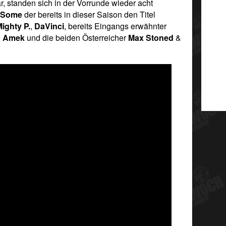
r, standen sich in der Vorrunde wieder acht
 Some
der bereits in dieser Saison den Titel
ighty P.
,
DaVinci
, bereits Eingangs erwähnter
e
Amek
und die beiden Österreicher
Max Stoned
&