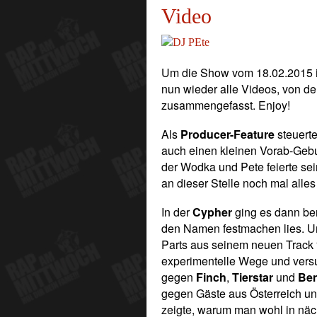
Video
Um die Show vom 18.02.2015 in
nun wieder alle Videos, von d
zusammengefasst. ­Enjoy!
Als
Producer-Feature
steuert
auch einen kleinen Vorab-Gebu
der Wodka und Pete feierte sein
an dieser Stelle noch mal alles
In der
­Cypher
ging es dann ber
den Namen festmachen lies. Um
Parts aus seinem neuen Track 
experimentelle Wege und versu
gegen
Finch
,
Tierstar
und
Be
gegen Gäste aus Österreich u
zeigte, warum man wohl in näch