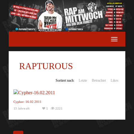
RAPTUROUS
Sortiert nach:
Letzte
Betrachtet
Likes
Cypher: 16.02.2011
15 Jahre alt
1
2221