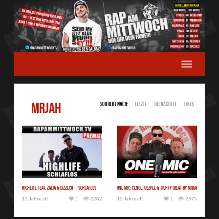
MRJAH
Sortiert nach:
Letzte
Betrachtet
Likes
Highlife feat. Zalia & Dizzech – Schlaflos
One Mic: Cence, Gozpel & Tighty (Beat by MRJAH)
12 Jahre alt
1
2282
12 Jahre alt
1
2975