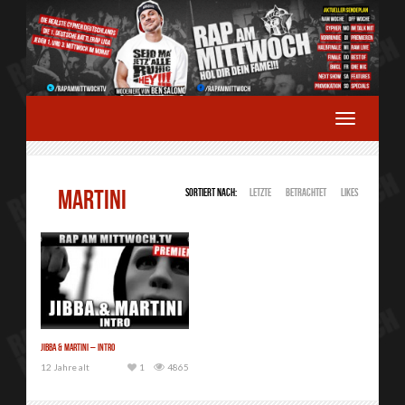
MARTINI
Sortiert nach:
Letzte
Betrachtet
Likes
Jibba & Martini – Intro
12 Jahre alt
1
4865