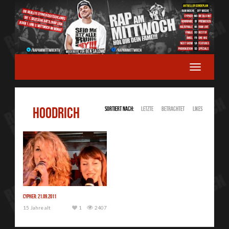
HOODRICH
Sortiert nach:
Letzte
Betrachtet
Likes
Cypher: 21.09.2011
15 Jahre alt
1
2407