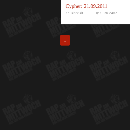
Cypher: 21.09.2011
15 Jahre alt
1
2407
1