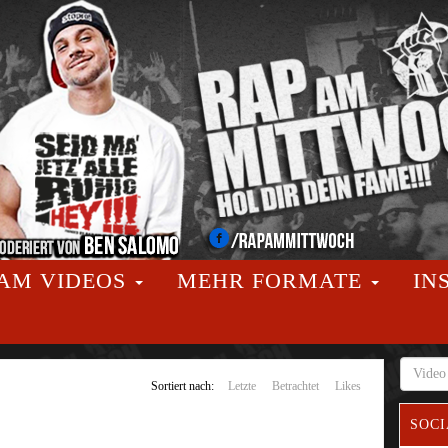
AM VIDEOS
MEHR FORMATE
IN
Sortiert nach:
Letzte
Betrachtet
Likes
SOCI