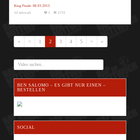
King Finale: 06.03.2013
13 Jahre alt
1
2772
«
<
1
2
3
4
5
>
»
BEN SALOMO – ES GIBT NUR EINEN –
BESTELLEN
SOCIAL