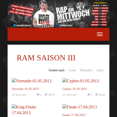
RAM SAISON III
Sortiert nach:
Letzte
Betrachtet
Likes
Vorrunde: 01.05.2013
Cypher: 01.05.2013
13 Jahre alt
1
2519
13 Jahre alt
1
2236
Finale: 17.04.2013