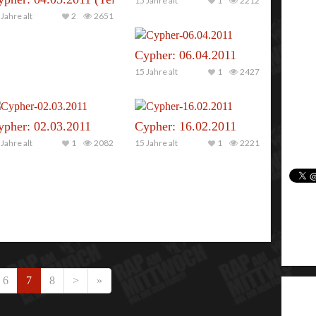
15 Jahre alt
1
2212
Jahre alt
2
2651
Cypher: 06.04.2011
15 Jahre alt
1
2427
ypher: 02.03.2011
Cypher: 16.02.2011
Jahre alt
1
2082
15 Jahre alt
1
2221
6
7
8
>
»