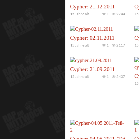
Cypher: 21.12.2011
C
15 Jahre alt
1
2244
15 
Cypher: 02.11.2011
C
15 Jahre alt
1
2117
15 
Cypher: 21.09.2011
C
15 Jahre alt
1
2407
15 
Cypher: 04.05.2011 (Teil 2)
Cy