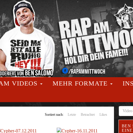
AM VIDEOS
MEHR FORMATE
IN
Sortiert nach:
Letzte
Betrachtet
Likes
BEN 
EINE