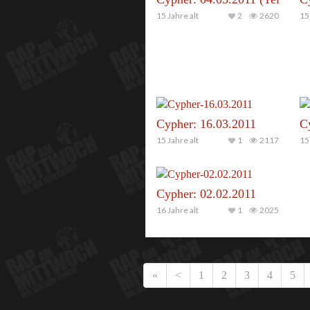
15 Jahre alt
2
2620
15 
Cypher: 16.03.2011
C
15 Jahre alt
1
2117
15 
Cypher: 02.02.2011
16 Jahre alt
1
2025
«
<
1
2
3
4
5