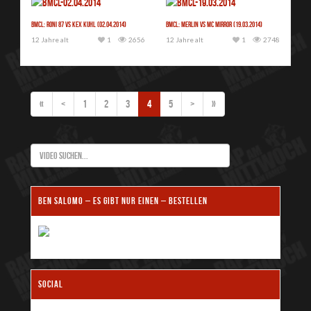
BMCL: Roni 87 vs Kex Kuhl (02.04.2014)
BMCL: Merlin vs MC Mirror (19.03.2014)
12 Jahre alt
1
2656
12 Jahre alt
1
2748
«
<
1
2
3
4
5
>
»
BEN SALOMO – ES GIBT NUR EINEN – BESTELLEN
SOCIAL