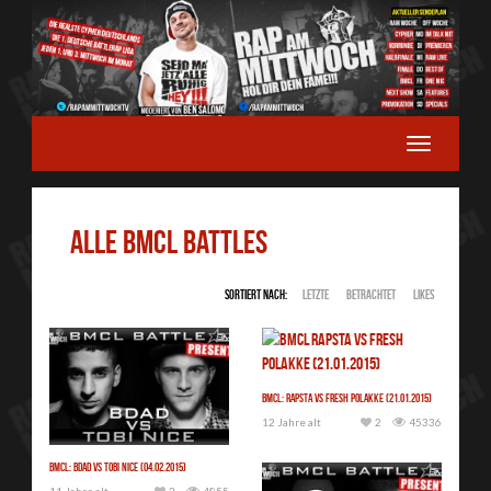
ALLE BMCL BATTLES
Sortiert nach:
Letzte
Betrachtet
Likes
BMCL: Rapsta vs Fresh Polakke (21.01.2015)
12 Jahre alt
2
45336
BMCL: Bdad vs Tobi Nice (04.02.2015)
11 Jahre alt
2
4855