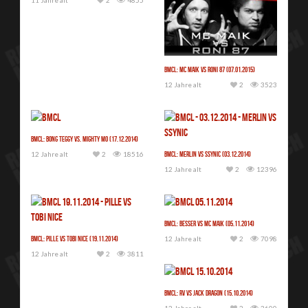
BMCL: MC Maik vs Roni 87 (07.01.2015)
12 Jahre alt
2
3523
BMCL: Bong Teggy vs. Mighty Mo (17.12.2014)
12 Jahre alt
2
18516
BMCL: Merlin vs Ssynic (03.12.2014)
12 Jahre alt
2
12396
BMCL: Besser vs MC Maik (05.11.2014)
BMCL: Pille vs Tobi Nice (19.11.2014)
12 Jahre alt
2
7098
12 Jahre alt
2
3811
BMCL: RV vs Jack Dragon (15.10.2014)
12 Jahre alt
2
3600