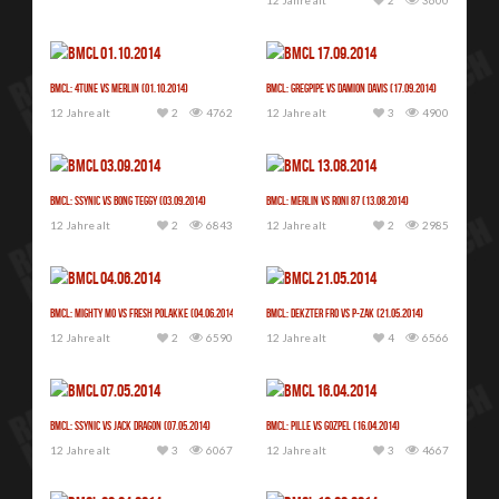
BMCL: 4Tune vs Merlin (01.10.2014)
BMCL: Gregpipe vs Damion Davis (17.09.2014)
12 Jahre alt
2
4762
12 Jahre alt
3
4900
BMCL: Ssynic vs Bong Teggy (03.09.2014)
BMCL: Merlin vs Roni 87 (13.08.2014)
12 Jahre alt
2
6843
12 Jahre alt
2
2985
BMCL: Mighty Mo vs Fresh Polakke (04.06.2014)
BMCL: Dekzter Fro vs P-Zak (21.05.2014)
12 Jahre alt
2
6590
12 Jahre alt
4
6566
BMCL: Ssynic vs Jack Dragon (07.05.2014)
BMCL: Pille vs Gozpel (16.04.2014)
12 Jahre alt
3
6067
12 Jahre alt
3
4667